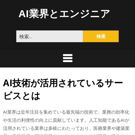
Skip
AI業界とエンジニア
to
content
検
索:
AI技術が活用されているサー
ビスとは
AI業界は近年注目を集めている最先端の技術で、業務の効率化
や生活の利便性の向上に貢献しています。人工知能であるAIが
活用されている業界は多岐にわたっており、医療業界や建築業